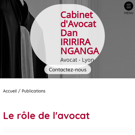
Cabinet
MENU
d'Avocat
Dan
IRIRIRA
NGANGA
Avocat - Lyon
Contactez-nous
Accueil
/
Publications
Le rôle de l'avocat