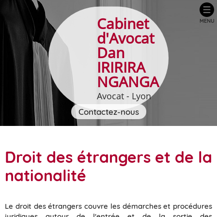
Cabinet
MENU
d'Avocat
Dan
IRIRIRA
NGANGA
Avocat - Lyon
Contactez-nous
Droit des étrangers et de la
nationalité
Le droit des étrangers couvre les démarches et procédures
juridiques autour de l'entrée et de la sortie des