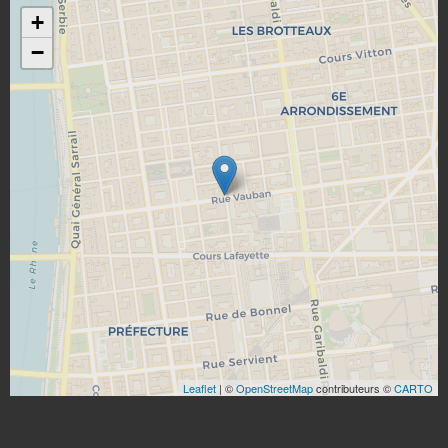
+
−
Leaflet
| ©
OpenStreetMap
contributeurs ©
CARTO